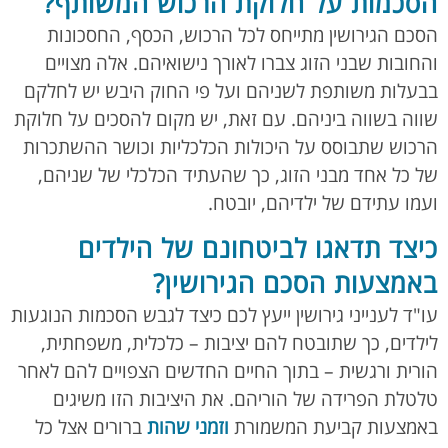
הסכמות על חלוקת הרכוש המשותף?
הסכם הגירושין מתייחס לכל הרכוש, הכסף, החסכונות
והחובות שבני הזוג צברו לאורך נישואיהם. אלה מצויים
בבעלות משותפת לשניהם ועל פי החוק היבש יש לחלקם
שווה בשווה ביניהם. עם זאת, יש מקום להסכים על חלוקת
הרכוש שתבוסס על היכולות הכלכליות וכושר ההשתכרות
של כל אחד מבני הזוג, כך שהעתיד הכלכלי של שניהם,
ועמו עתידם של ילדיהם, יובטח.
כיצד תדאגו לביטחונם של הילדים
באמצעות הסכם הגירושין?
עו"ד לענייני גירושין ייעץ לכם כיצד לגבש הסכמות הנוגעות
לילדים, כך שתובטח להם יציבות – כלכלית, משפחתית,
הורית ורגשית – בתוך החיים החדשים הצפויים להם לאחר
טלטלת הפרידה של הוריהם. את היציבות הזו משיגים
באמצעות קביעת המשמורת
וזמני שהות
ברורים אצל כל