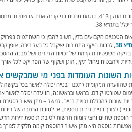
לבסוף, מבנים שפטורים מתקן 413, דוגמת מבנים בני קומה אחת או
כלל בתמ״א 38.
א 38
, לרבות היקף התמורות שיקבל כל בעל דירה, אופן ק
ם. בדיקה משפטית מוקדמת של זכויות הדיירים ושל מבנה ההסכמ
יות ולהבטיח ניהול תקין, הוגן ושקוף של הפרויקט לכל אורך 
ת השונות העומדות בפני מי שמבקשים אישו
מום שפורטו קודם. בראש ובראשונה, הוועדה יכולה לאשר את 
יות שונות להגדלת זכויות בנייה. למשל – מתן אישור לסגיר
ין) לצורך בניית דירות נוספות, או לטובת הרחבה של דירות 
 הוספת שתיים וחצי קומות חדשות לטובת תוספת דירות חדשו
ת ב 25 מ"ר. אפשרות נוספת היא מתן אישור להוספת קומה חלקית לצורך ב