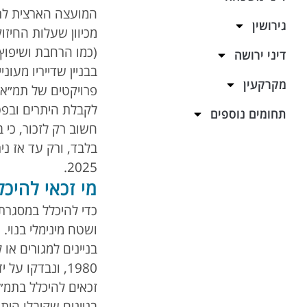
המועצה הארצית לתכנ
גירושין
מכיוון שעלות החיזו
(כמו הרחבת ושיפוץ 
דיני ירושה
בבניין שדייריו מעוניי
מקרקעין
לקבלת היתרים ובפט
תחומים נוספים
בלבד, ורק עד אז נ
2025.
מי זכאי להיכלל
כדי להיכלל במסגרת
ושטח מינימלי בנוי.
בניינים למגורים או
זכאים להיכלל בתמ״א 38, כולל תוספת של זכויות ב