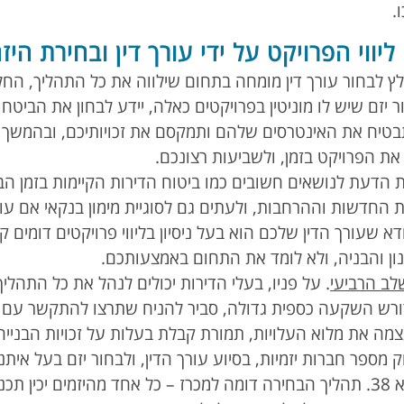
.
לץ לבחור עורך דין מומחה בתחום שילווה את כל התהליך, החל
ור יזם שיש לו מוניטין בפרויקטים כאלה, יידע לבחון את הביט
טיח את האינטרסים שלהם ותמקסם את זכויותיכם, ובהמשך י
 את הפרויקט בזמן, ולשביעות רצונכם.
את הדעת לנושאים חשובים כמו ביטוח הדירות הקיימות בזמן ה
ת החדשות וההרחבות, ולעתים גם לסוגיית מימון בנקאי אם עו
דא שעורך הדין שלכם הוא בעל ניסיון בליווי פרויקטים דומים קי
נון והבניה, ולא לומד את התחום באמצעותכם.
ב הרביעי
. על פניו, בעלי הדירות יכולים לנהל את כל התהלי
דורש השקעה כספית גדולה, סביר להניח שתרצו להתקשר עם
צמה את מלוא העלויות, תמורת קבלת בעלות על זכויות הבנייה
מספר חברות יזמיות, בסיוע עורך הדין, ולבחור יזם בעל איתנו
בפרויקטים של תמ״א 38. תהליך הבחירה דומה למכרז – כל אחד מהיזמים 