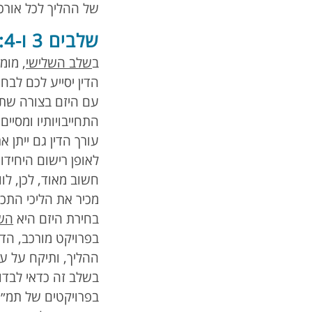
של ההליך לכל אורכו
שלבים 3 ו-4: ליווי הפרויקט על ידי עורך דין ובחירת היזם
ב
שלב השלישי
, מומ
הדין יסייע לכם לבח
עם היזם בצורה שתב
התחייבויותיו ומסיים
עורך הדין גם ייתן 
לאופן רישום היחידו
חשוב מאוד, לכן, לוו
מכיר את הליכי התכ
בחירת היזם היא
השל
בפרויקט מורכב, ה
ההליך, ותיקח על ע
בשלב זה כדאי לבדוק 