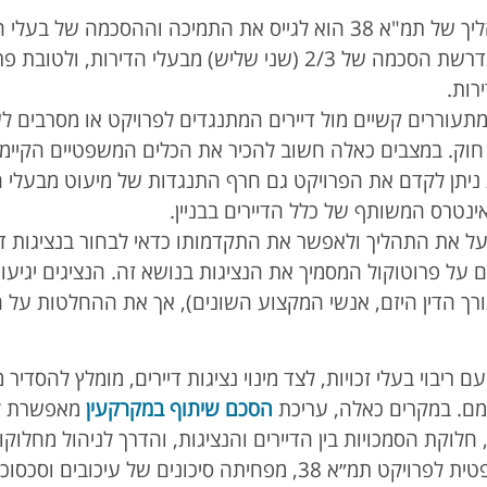
בתהליך של תמ"א 38 הוא לגייס את התמיכה וההסכמה של 
חיזוק ועיבוי הבניין נדרשת הסכמה של 2/3 (שני שליש) מבעלי 
תעוררים קשיים מול דיירים המתנגדים לפרויקט או מסרבים 
חוק. במצבים כאלה חשוב להכיר את הכלים המשפטיים הקיי
ת ניתן לקדם את הפרויקט גם חרף התנגדות של מיעוט מבעלי הדי
אינטרס המשותף של כלל הדיירים בבניין.
ייעל את התהליך ולאפשר את התקדמותו כדאי לבחור בנציגות ד
 על פרוטוקול המסמיך את הנציגות בנושא זה. הנציגים יגיעו
ורך הדין היזם, אנשי המקצוע השונים), אך את ההחלטות על 
עם ריבוי בעלי זכויות, לצד מינוי נציגות דיירים, מומלץ להסד
צמם. במקרים כאלה, עריכת
הסכם שיתוף במקרקעין
מאפשרת לק
לוקת הסמכויות בין הדיירים והנציגות, והדרך לניהול מחלוקו
מעניקה יציבות משפטית לפרויקט תמ״א 38, מפחיתה סיכונים של