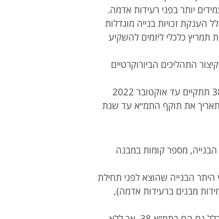
מידים יותר בפני רעידות אדמה.
לל הענקת זכויות בנייה מוגדלות
ות תמריץ כלכלי ליזמים להשקיע
בטא בקיצור התהליכים הביורוקרטיים
חשוב רק לזכור, כי בעקבות החלטה של המועצה הארצית לתכנון ולבנייה, תמ״א 38 תתקיים עד אוקטובר 2022
 תאריך את תוקף התמ״א עד שנת
בנייה, מספר קומות במבנה
 היתר הבנייה שהוצא לפני תחילת
הנדס שקבע שאינם בנויים על פי תקן ישראל 413 (תקן עמידות מבנים ברעידות אדמה),
בניינים שקיבלו היתר לאחר מכן, ומהנדס קבע שלא נבנו לפי תקן 413, יכולים להיכלל גם הם בתמ״א 38, אך ללא