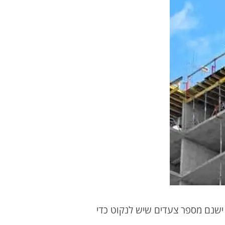
בדקתם ומצאתם שהבניין שלכם זכאי לחיזוק ותוספות בנייה מתוקף תמ״א 38, ישנם מספר צעדים שיש לנקוט כדי