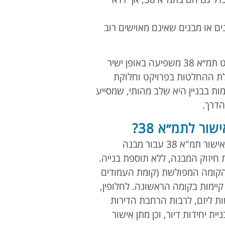
 שתיים, מחסנים או מבנים שאינם מאוישים רוב
מעבר לעמידה בתנאים הטכניים הקבועים בדין, חשוב להבין כי השתתפות בפרויקט תמ״א 38 משפיעה באופן ישיר
בלת ההחלטות בפרויקט וחלוקת
ות בבניין היא שלב מהותי, שמסייע
הדרך.
ר לתמ״א 38?
ישנן מספר אפשרויות שהוועדה המקומית לתכנון ובנייה יכולה לאשר בכל בקשה לאישור תמ"א 38 עבור מבנה
חיזוק המבנה, ללא תוספת בנייה.
ת הקומה המפולשת (קומת העמודים
קיימות בקומה הראשונה. לחלופין,
ת ליזם, לרבות הרחבת הדירות
ניית יחידות דיור, וכן מתן אישור