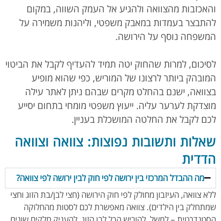
והאכזבות מהצוואה ולהגיע אל העמק השווה, במקום
להתבצר בעמדות במאבק משפטי, וליהנות משמירה על
המשפחה נוסף על הירושה.
לסיכום, למרות שהחוק יטה תמיד להעדיף לקבל את הביטוי
המובהק ביותר לרצונו של המוריש, כפי שהוא מופיע
בצוואה, ישנם בהחלט מקרים שבהם ניתן לאתר עילה
מוצדקת לערער עליה. ייעוץ משפטי מומחי בתחום יסייע
לכם לקבל את החלטה המושכלת בעניין.
שאלות ותשובות נפוצות: צוואה וצוואה
הדדית
מה ההבדל המרכזי בין ירושה לפי חוק לבין ירושה לפי צוואה?
ללא צוואה, העיזבון מחולק לפי חוק הירושה (חצי לבן/בת הזוג וחצי
שמתחלק בין הילדים). צוואה מאפשרת לכם לסטות מהחלוקה
הסטנדרטית – למשל, להוריש הכל לבן הזוג, להעניק חלקים שונים