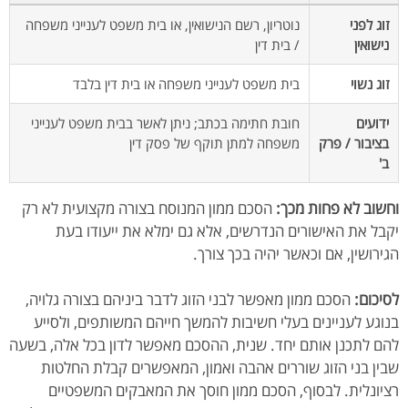
זוג לפני
נוטריון, רשם הנישואין, או בית משפט לענייני משפחה
נישואין
/ בית דין
זוג נשוי
בית משפט לענייני משפחה או בית דין בלבד
ידועים
חובת חתימה בכתב; ניתן לאשר בבית משפט לענייני
בציבור / פרק
משפחה למתן תוקף של פסק דין
ב'
וחשוב לא פחות מכך:
הסכם ממון המנוסח בצורה מקצועית לא רק
יקבל את האישורים הנדרשים, אלא גם ימלא את ייעודו בעת
הגירושין, אם וכאשר יהיה בכך צורך.
לסיכום:
הסכם ממון מאפשר לבני הזוג לדבר ביניהם בצורה גלויה,
בנוגע לעניינים בעלי חשיבות להמשך חייהם המשותפים, ולסייע
להם לתכנן אותם יחד. שנית, ההסכם מאפשר לדון בכל אלה, בשעה
שבין בני הזוג שוררים אהבה ואמון, המאפשרים קבלת החלטות
רציונלית. לבסוף, הסכם ממון חוסך את המאבקים המשפטיים