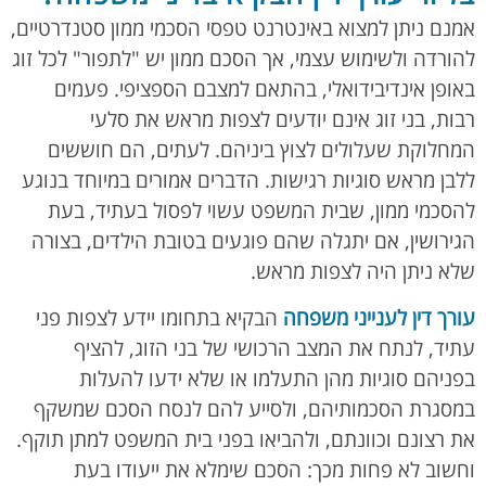
אמנם ניתן למצוא באינטרנט טפסי הסכמי ממון סטנדרטיים,
להורדה ולשימוש עצמי, אך הסכם ממון יש "לתפור" לכל זוג
באופן אינדיבידואלי, בהתאם למצבם הספציפי. פעמים
רבות, בני זוג אינם יודעים לצפות מראש את סלעי
המחלוקת שעלולים לצוץ ביניהם. לעתים, הם חוששים
ללבן מראש סוגיות רגישות. הדברים אמורים במיוחד בנוגע
להסכמי ממון, שבית המשפט עשוי לפסול בעתיד, בעת
הגירושין, אם יתגלה שהם פוגעים בטובת הילדים, בצורה
שלא ניתן היה לצפות מראש.
עורך דין לענייני משפחה
הבקיא בתחומו יידע לצפות פני
עתיד, לנתח את המצב הרכושי של בני הזוג, להציף
בפניהם סוגיות מהן התעלמו או שלא ידעו להעלות
במסגרת הסכמותיהם, ולסייע להם לנסח הסכם שמשקף
את רצונם וכוונתם, ולהביאו בפני בית המשפט למתן תוקף.
וחשוב לא פחות מכך: הסכם שימלא את ייעודו בעת