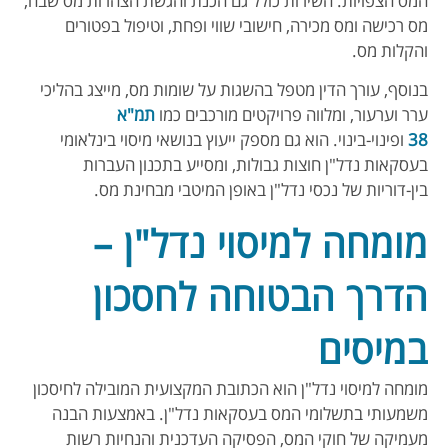
המס הצפויות. השירות כולל גם הכנת והגשת הצהרות מס שבח,
מס רכישה ומס מכירה, חישובי שווי ופחת, וטיפול בפטורים
והקלות מס.
בנוסף, עורך הדין מטפל בהשגות על שומות מס, מייצג בהליכי
ערר וערעור, ומלווה פרויקטים מורכבים כמו
תמ"א
38
ופינוי-בינוי. הוא גם מספק ייעוץ בנושאי מיסוי בינלאומי
בעסקאות נדל"ן חוצות גבולות, ומסייע בתכנון העברות
בין-דוריות של נכסי נדל"ן באופן המיטבי מבחינת מס.
מומחה למיסוי נדל"ן –
הדרך הבטוחה לחסכון
במיסים
מומחה למיסוי נדל"ן הוא הכתובת המקצועית המובילה לחיסכון
משמעותי בתשלומי המס בעסקאות נדל"ן. באמצעות הבנה
מעמיקה של חוקי המס, הפסיקה העדכנית והנחיות רשות