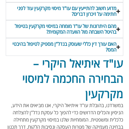
מדוע חשוב להתייעץ עם עו"ד מיסוי מקרקעין עוד לפני
חתימה על זיכרון דברים?
מהם היתרונות של עו"ד מומחה במיסוי מקרקעין בטיפול
בהיטל השבחה מול הוועדה המקומית?
האם עורך דין כללי שעוסק בנדל"ן מספיק לטיפול בהיבטי
המס?
עו"ד איתיאל היקרי –
הבחירה החכמה למיסוי
מקרקעין
במשרדנו, בהובלת עו"ד איתיאל היקרי, אנו מביאים את הידע,
הניסיון והכלים הדרושים כדי להפוך כל עסקת נדל"ן להצלחה
כלכלית ומשפטית. המומחיות שלנו במיסוי מקרקעין מתחילה
בבחינה מעמיקה של מטרות העסקה ונסיבות הלקוח, דרך תכנון