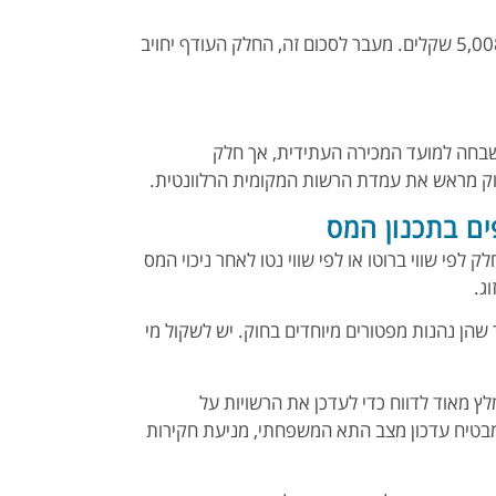
נכון לשנת 2025, תקרת הפטור ממס שבח עומדת על 5,008,000 שקלים. מעבר לסכום זה, החלק העודף יחויב
שבחה למועד המכירה העתידית, אך חלק
וק מראש את עמדת הרשות המקומית הרלוונטית.
ים בתכנון המס
לפי שווי ברוטו או לפי שווי נטו לאחר ניכוי המס
וג.
 שהן נהנות מפטורים מיוחדים בחוק. יש לשקול מי
לץ מאוד לדווח כדי לעדכן את הרשויות על
 מבטיח עדכון מצב התא המשפחתי, מניעת חקירות