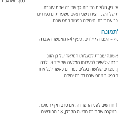
כסף משמעותיים,
ק דין, חלוקת הדירות כך שדירה אחת עוברת
ת של השני, יצירת שני תאים משפחתיים נפרדים
וכר את דירתו היחידה בפטור ממס שבח.
לתמונה
כאשר יש למשפחה שלוש דירות או יותר, נכנס לתמונה כלי נוסף – העברה לילדים. סעיף 4א מאפשר העברה
שונה עוברת לבעלותו המלאה של בן הזוג
דירה שלישית לבעלותו המלאה של ילד או ילדה
 הדין, נוצרים שלושה בעלים נפרדים כאשר לכל אחד
ר בפטור ממס שבח לדירה יחידה.
תנאי קריטי הוא שבני הזוג היו בעלי זכויות בכל דירה לפחות 18 חודשים לפני ההפרדה. אם טרם חלף המועד,
על מקבל הדירה להמתין לחלוף התקופה מרגע קבלת הדירה. במקרה של דירה חדשה מקבלן, 18 החודשים