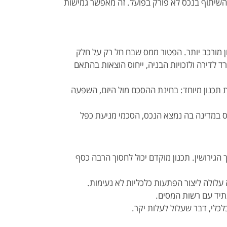
 השיתוף בנכס לא פורק בפועל. זה מאפשר גמישות
ון מורכב יותר. הפטור ממס שבח חל רק על חלק
רד לדירה ולזכויות הבניה, ייחוס הוצאות בהתאם
3 או פינוי-בינוי מחייבות תכנון מיוחד: בחינת ההסכם מול היזם, השפעה
ס במדינה בה נמצא הנכס, הסכמי מניעת כפל
 הגירושין. תכנון מוקדם יכול לחסוך הרבה כסף
ולה ליצור הפתעות כלכליות לא נעימות.
תיד עם רשות המסים.
כלי, דבר שעלול לעלות יקר.