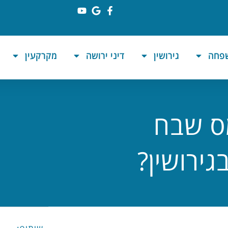
שפחה
גירושין
דיני ירושה
מקרקעין
ס שבח
ירושין?