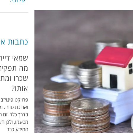
שיתוף:
כתבות אח
שמאי דיירי
מה תפקידו
שכרו ומתי
אותו?
פרויקט פינוי־ב
וארוכת טווח. מ
בדרך כלל יזם 
מטעמו, ולכן ח
המידע כבר