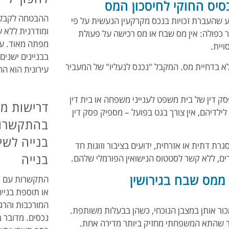
סיס החוקי לחיסכון המס
ההבטחה לקבל 
וי מקרקעין, הקובע שהעברת זכויות בנכס מקרקעין הנעשית על פי
ומודרנית ללא ע
ר כפולה: אין מס שבח או מס רכישה על פעולת
מפתה מאוד. עב
יית.
בבניינים ישני
לא בדחיית מס. המקבל "נכנס לנעליו" של המעביר
עירונית הוא ה
דין של בית משפט לענייני משפחה או בית דין
דרישות מ
 לילדיהם, אין צורך בגט בפועל – מספיק פסק דין
בהתקשרות
בנייה לשי
סגרת דתית או אזרחית, ידועים בציבור וזוגות חד
בנייה
רים, ללא קשר לסטטוס הנישואין הפורמלי שלהם.
ממס שבח בגירושין
התקשרות עם קב
או תוספת בניי
המורכבות והרגי
ור אותן במצבן הנוכחי, כשהן בבעלות משותפת.
נכסים. מדובר 
ר שהתא המשפחתי מחזיק ביותר מדירה אחת.