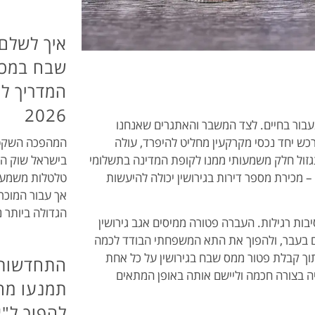
איך לשלם
שבח במכי
המדריך ל
2026
עבור בחיים. לצד המשבר והאתגרים שאנחנו
רכש יחד נכסי מקרקעין מחליט להיפרד, עולה
המהפכה השקטה
זול חלק משמעותי ממנו לקופת המדינה בתשלומי
בישראל שוק הנ
מכירת מספר דירות בגירושין יכולה להיעשות
טלטלות משמעות
אך עבור המוכר
הגדולה ביותר 
יבות רגילות. העברה פטורה ממיסים אגב גירושין
 בעבר, ולהפוך את התא המשפחתי הבודד לכמה
 תוך קבלת פטור ממס שבח בגירושין על כל אחת
התחדשות ע
ה בצורה חכמה וליישם אותה באופן המתאים
תמנעו מה
להפוך ל"