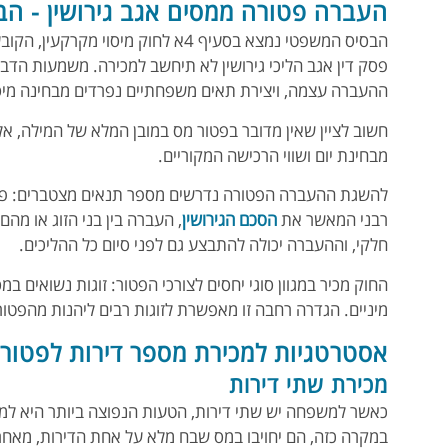
העברה פטורה ממסים אגב גירושין - הב
הבסיס המשפטי נמצא בסעיף 4א לחוק מיס
פסק דין אגב הליכי גירושין לא תיחשב למכירה. משמעות הדב
ההעברה עצמה, ויצירת תאים משפחתיים נפרדים מבחינה מיסו
חשוב לציין שאין מדובר בפטור מס במובן המלא של המילה, א
מבחינת יום ושווי הרכישה המקוריים.
להשגת ההעברה הפטורה נדרשים מספר תנאים מצטברים: פסק 
רבני המאשר את
הסכם הגירושין
, העברה בין בני הזוג או מהם
חלקי, וההעברה יכולה להתבצע גם לפני סיום כל ההליכים.
החוק מכיר במגוון סוגי יחסים לצורכי הפטור: זוגות נשואים במ
מיניים. הגדרה רחבה זו מאפשרת לזוגות רבים ליהנות מהפטו
אסטרטגיות למכירת מספר דירות לפטור 
מכירת שתי דירות
כאשר למשפחה יש שתי דירות, הטעות הנפוצה ביותר היא למכ
במקרה כזה, הם יחויבו במס שבח מלא על אחת הדירות, מאח